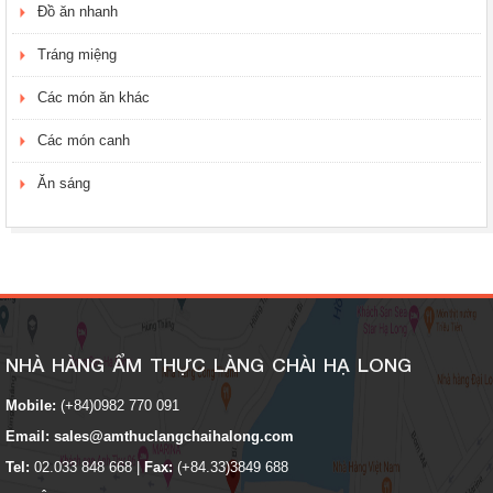
Đồ ăn nhanh
Tráng miệng
Các món ăn khác
Các món canh
Ăn sáng
NHÀ HÀNG ẨM THỰC LÀNG CHÀI HẠ LONG
Mobile:
(+84)0982 770 091
Email:
sales@amthuclangchaihalong.com
Tel:
02.033 848 668
|
Fax:
(+84.33)3849 688