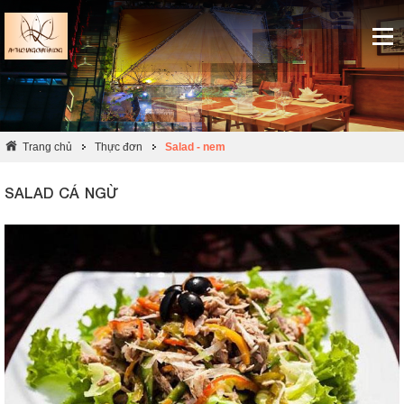
Trang chủ
Thực đơn
Salad - nem
SALAD CÁ NGỪ