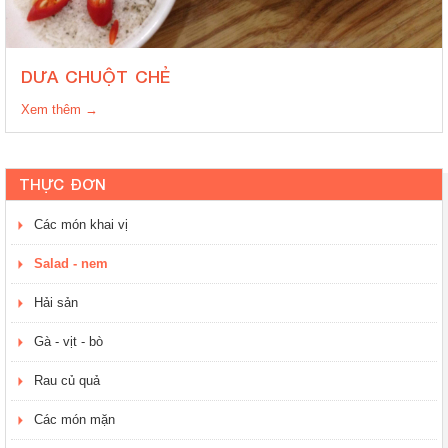
DƯA CHUỘT CHẺ
Xem thêm →
THỰC ĐƠN
Các món khai vị
Salad - nem
Hải sản
Gà - vịt - bò
Rau củ quả
Các món mặn