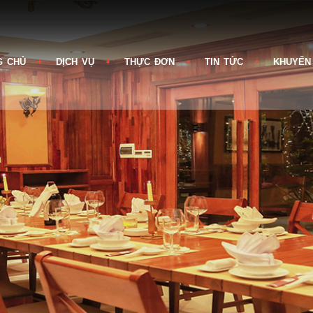
G CHỦ
DỊCH VỤ
THỰC ĐƠN
TIN TỨC
KHUYẾN