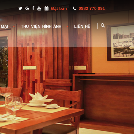
Đặt bàn
0982 770 091
 MẠI
THƯ VIỆN HÌNH ẢNH
LIÊN HỆ