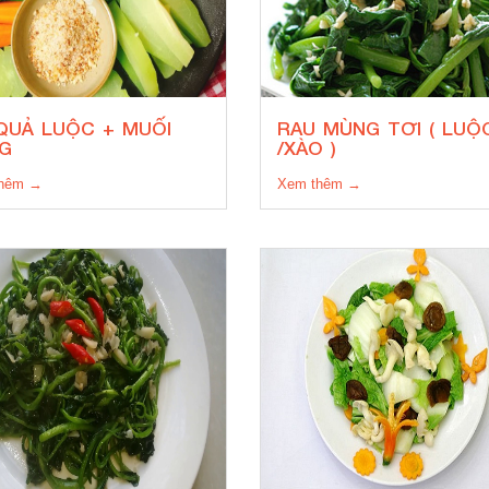
QUẢ LUỘC + MUỐI
RAU MÙNG TƠI ( LUỘ
G
/XÀO )
thêm →
Xem thêm →