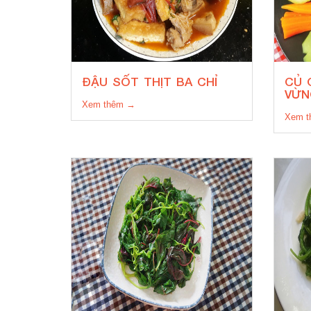
ĐẬU SỐT THỊT BA CHỈ
CỦ 
VỪN
Xem thêm →
Xem 