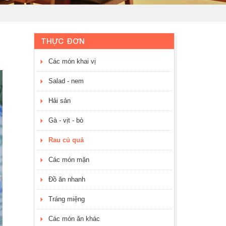
THỰC ĐƠN
Các món khai vị
Salad - nem
Hải sản
Gà - vịt - bò
Rau củ quả
Các món mặn
Đồ ăn nhanh
Tráng miệng
Các món ăn khác