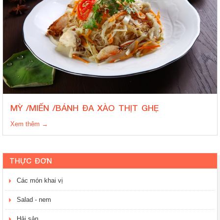
MỲ /MIẾN /BÁNH ĐA XÀO THỊT GHẸ
Xem thêm →
THỰC ĐƠN
Các món khai vị
Salad - nem
Hải sản