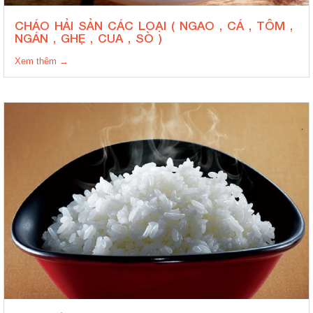
CHÁO HẢI SẢN CÁC LOẠI ( NGAO , CÁ , TÔM ,
NGÁN , GHẸ , CUA , SÒ )
Xem thêm →