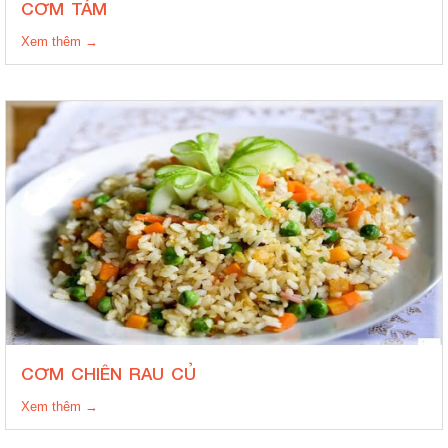
CƠM TÁM
Xem thêm →
CƠM CHIÊN RAU CỦ
Xem thêm →