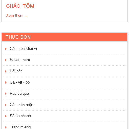
CHÁO TÔM
Xem thêm →
THỰC ĐƠN
Các món khai vị
Salad - nem
Hải sản
Gà - vịt - bò
Rau củ quả
Các món mặn
Đồ ăn nhanh
Tráng miệng