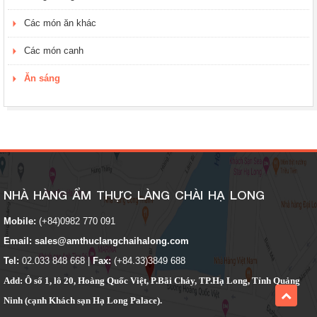
Các món ăn khác
Các món canh
Ăn sáng
NHÀ HÀNG ẨM THỰC LÀNG CHÀI HẠ LONG
Mobile:
(+84)0982 770 091
Email:
sales@amthuclangchaihalong.com
Tel:
02.033 848 668
|
Fax:
(+84.33)3849 688
Add:
Ô số 1, lô 20, Hoàng Quốc Việt, P.Bãi Cháy, TP.Hạ Long, Tỉnh Quảng
Ninh (cạnh Khách sạn Hạ Long Palace).