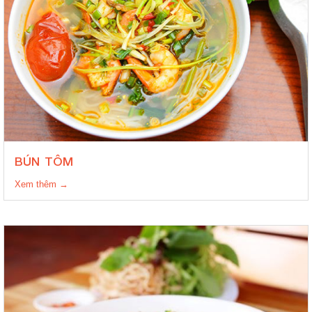
BÚN TÔM
Xem thêm →